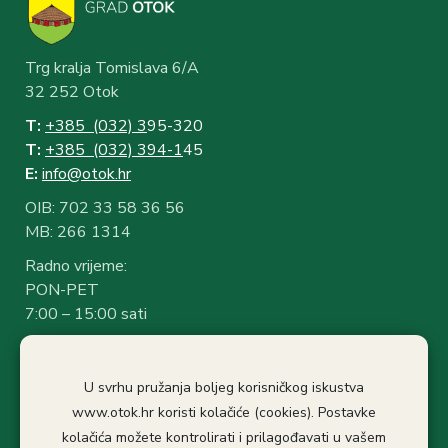
Trg kralja Tomislava 6/A
32 252 Otok
T:
+385 (032) 3
95-320
T:
+385 (032) 394-1
45
E:
info@otok.hr
OIB: 702 33 58 36 56
MB: 266 1314
Radno vrijeme:
PON-PET
7:00 – 15:00 sati
Rad sa strankama:
7:30 – 14:30 sati
U svrhu pružanja boljeg korisničkog iskustva
Stanka: 10:30-11.00
www.otok.hr koristi kolačiće (cookies). Postavke
kolačića možete kontrolirati i prilagođavati u vašem
Politika privatnosti