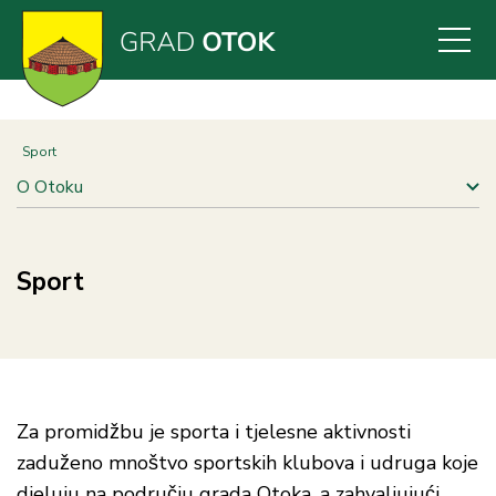
Skoči
na
glavni
sadržaj
Sport
O Otoku
Sport
Za promidžbu je sporta i tjelesne aktivnosti
zaduženo mnoštvo sportskih klubova i udruga koje
djeluju na području grada Otoka, a zahvaljujući