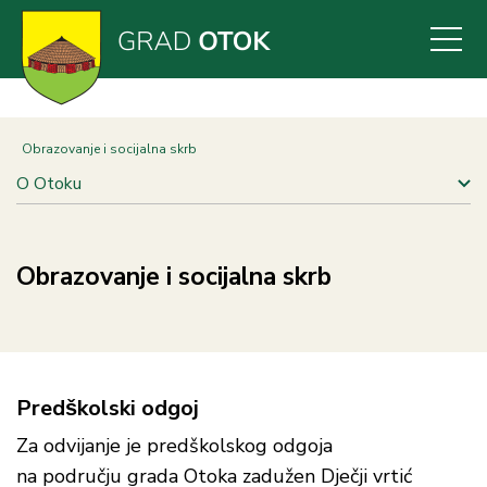
Skoči
na
glavni
sadržaj
Obrazovanje i socijalna skrb
O Otoku
Obrazovanje i socijalna skrb
Predškolski odgoj
Za odvijanje je predškolskog odgoja
na području grada Otoka zadužen Dječji vrtić