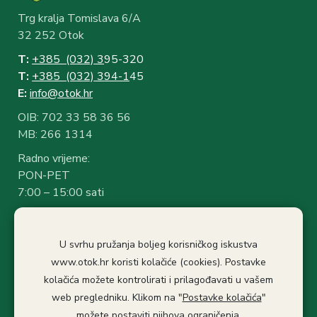
Trg kralja Tomislava 6/A
32 252 Otok
T:
+385 (032) 3
95-320
T:
+385 (032) 394-1
45
E:
info@otok.hr
OIB: 702 33 58 36 56
MB: 266 1314
Radno vrijeme:
PON-PET
7:00 – 15:00 sati
Rad sa strankama:
7:30 – 14:30 sati
U svrhu pružanja boljeg korisničkog iskustva
Stanka: 10:30-11.00
www.otok.hr koristi kolačiće (cookies). Postavke
kolačića možete kontrolirati i prilagođavati u vašem
Politika privatnosti
Izjava o pristupačnosti
web pregledniku. Klikom na "
Postavke kolačića
"
Pristup informacijama
možete postaviti njihova ograničenja.