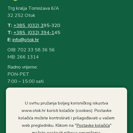
Trg kralja Tomislava 6/A
32 252 Otok
T:
+385 (032) 3
95-320
T:
+385 (032) 394-1
45
E:
info@otok.hr
OIB: 702 33 58 36 56
MB: 266 1314
Radno vrijeme:
PON-PET
7:00 – 15:00 sati
Rad sa strankama:
7:30 – 14:30 sati
U svrhu pružanja boljeg korisničkog iskustva
Stanka: 10:30-11.00
www.otok.hr koristi kolačiće (cookies). Postavke
kolačića možete kontrolirati i prilagođavati u vašem
Politika privatnosti
Izjava o pristupačnosti
web pregledniku. Klikom na "
Postavke kolačića
"
Pristup informacijama
možete postaviti njihova ograničenja.