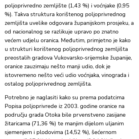
poljoprivredno zemljište (1,43 %) i voćnjake (0,95
%). Takva struktura korištenog poljoprivrednog
zemljišta uvelike odgovara županijskom prosjeku, a
od nacionalnog se razlikuje upravo po znatno
većem udjelu oranica. Međutim, primjetno je kako
u strukturi korištenog poljoprivrednog zemljišta
preostalih gradova Vukovarsko-srijemske županije,
oranice zauzimaju nešto manji udio, dok je
istovremeno nešto veći udio voćnjaka, vinograda i
ostalog poljoprivrednog zemljišta.
Potrebno je naglasiti kako su prema podatcima
Popisa poljoprivrede iz 2003. godine oranice na
području grada Otoka bile prvenstveno zasijane
žitaricama (71,36 %) te manjim dijelom uljanim
sjemenjem i plodovima (14,52 %), šećernom