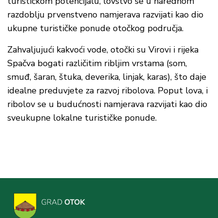
turističkom potencijalu, lovstvo se u narednom
razdoblju prvenstveno namjerava razvijati kao dio
ukupne turističke ponude otočkog područja.
Zahvaljujući kakvoći vode, otočki su Virovi i rijeka
Spačva bogati različitim ribljim vrstama (som,
smuđ, šaran, štuka, deverika, linjak, karas), što daje
idealne preduvjete za razvoj ribolova. Poput lova, i
ribolov se u budućnosti namjerava razvijati kao dio
sveukupne lokalne turističke ponude.