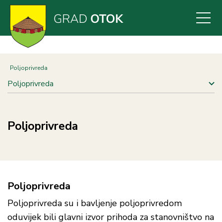
Skoči
na
glavni
sadržaj
Poljoprivreda
Poljoprivreda
Poljoprivreda
Poljoprivreda
Poljoprivreda su i bavljenje poljoprivredom
oduvijek bili glavni izvor prihoda za stanovništvo na