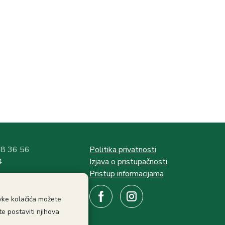
58 36 56
Politika privatnosti
4
Izjava o pristupačnosti
Pristup informacijama
:
avke kolačića možete
ati
e postaviti njihova
ama: