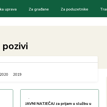
ka uprava
Za građane
Za poduzetnike
Tra
ation
i pozivi
2020
2019
-
JAVNI NATJEČAJ za prijam u službu u