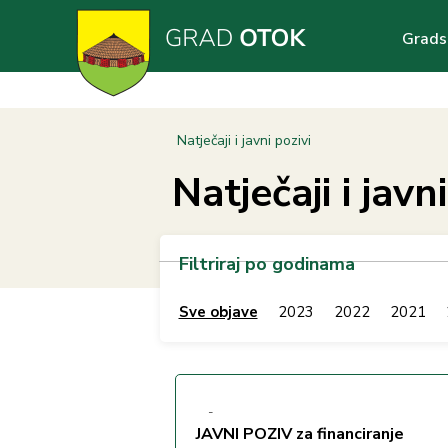
Skoči
Main
na
Grads
glavni
navig
sadržaj
Breadcrumb
Natječaji i javni pozivi
Natječaji i javn
Filtriraj po godinama
Sve objave
2023
2022
2021
-
JAVNI POZIV za financiranje