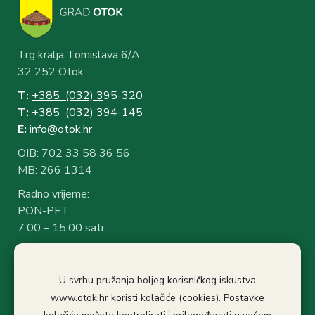
Trg kralja Tomislava 6/A
32 252 Otok
T:
+385 (032) 3
95-320
T:
+385 (032) 394-1
45
E:
info@otok.hr
OIB: 702 33 58 36 56
MB: 266 1314
Radno vrijeme:
PON-PET
7:00 – 15:00 sati
Rad sa strankama:
7:30 – 14:30 sati
U svrhu pružanja boljeg korisničkog iskustva
Stanka: 10:30-11.00
www.otok.hr koristi kolačiće (cookies). Postavke