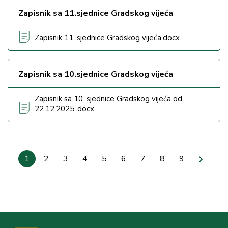
Zapisnik sa 11.sjednice Gradskog vijeća
Zapisnik 11. sjednice Gradskog vijeća.docx
Zapisnik sa 10.sjednice Gradskog vijeća
Zapisnik sa 10. sjednice Gradskog vijeća od
22.12.2025..docx
Pagination
Current
1
Stranica
2
Stranica
3
Stranica
4
Stranica
5
Stranica
6
Stranica
7
Stranica
8
Last
9
Next
page
page
page