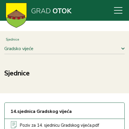
Skoči
na
glavni
sadržaj
Sjednice
Gradsko vijeće
Sjednice
14.sjednica Gradskog vijeća
Poziv za 14. sjednicu Gradskog vijeća.pdf