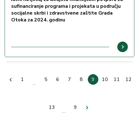
sufinanciranje programa i projekata u području
socijalne skrbi i zdravstvene zaštite Grada
Otoka za 2024. godinu
Pagination
Previous
First
1
Stranica
5
Stranica
6
Stranica
7
Stranica
8
Current
9
Stranica
10
Stranica
11
Strani
12
…
page
page
page
Stranica
13
Last
9
Next
…
page
page