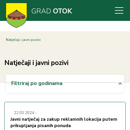
Skoči
na
glavni
sadržaj
Natječaji i javni pozivi
Natječaji i javni pozivi
Filtriraj po godinama
22.03.2024
-
Javni natječaj za zakup reklamnih lokacija putem
prikupljanja pisanih ponuda