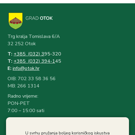
Trg kralja Tomislava 6/A
32 252 Otok
T:
+385 (032) 3
95-320
T:
+385 (032) 394-1
45
E:
info@otok.hr
OIB: 702 33 58 36 56
MB: 266 1314
Radno vrijeme:
PON-PET
7:00 – 15:00 sati
Rad sa strankama:
7:30 – 14:30 sati
U svrhu pružanja boljeg korisničkog iskustva