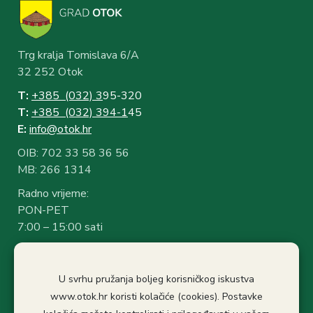
Trg kralja Tomislava 6/A
32 252 Otok
T:
+385 (032) 3
95-320
T:
+385 (032) 394-1
45
E:
info@otok.hr
OIB: 702 33 58 36 56
MB: 266 1314
Radno vrijeme:
PON-PET
7:00 – 15:00 sati
Rad sa strankama:
7:30 – 14:30 sati
U svrhu pružanja boljeg korisničkog iskustva
Stanka: 10:30-11.00
www.otok.hr koristi kolačiće (cookies). Postavke