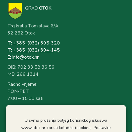
Trg kralja Tomislava 6/A
32 252 Otok
T:
+385 (032) 3
95-320
T:
+385 (032) 394-1
45
E:
info@otok.hr
OIB: 702 33 58 36 56
MB: 266 1314
Radno vrijeme:
PON-PET
7:00 – 15:00 sati
Rad sa strankama:
7:30 – 14:30 sati
U svrhu pružanja boljeg korisničkog iskustva
Stanka: 10:30-11.00
www.otok.hr koristi kolačiće (cookies). Postavke