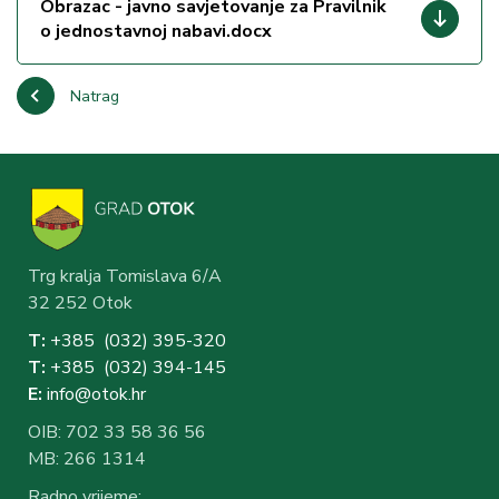
Obrazac - javno savjetovanje za Pravilnik
o jednostavnoj nabavi.docx
Natrag
Trg kralja Tomislava 6/A
32 252 Otok
T:
+385 (032) 3
95-320
T:
+385 (032) 394-1
45
E:
info@otok.hr
OIB: 702 33 58 36 56
MB: 266 1314
Radno vrijeme: