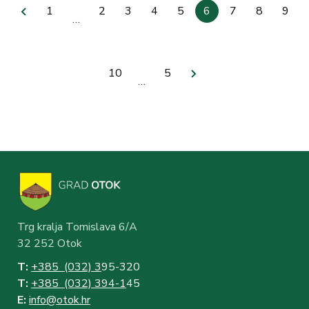
Previous
First
1
Stranica
2
Stranica
3
Stranica
4
Stranica
5
Current
6
Stranica
7
Stranica
8
Stran
9
…
page
page
page
Stranica
10
Last
5
Next
…
page
page
Trg kralja Tomislava 6/A
32 252 Otok
T:
+385 (032) 3
95-320
T:
+385 (032) 394-1
45
E:
info@otok.hr