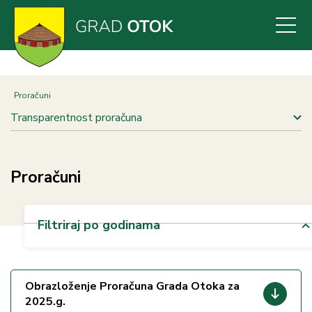
Skoči
na
glavni
sadržaj
Proračuni
Transparentnost proračuna
Proračuni
Filtriraj po godinama
Obrazloženje Proračuna Grada Otoka za
2025.g.