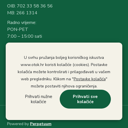
OIB: 702 33 58 36 56
MB: 266 1314
Radno vrijeme:
PON-PET
7:00 – 15:00 sati
Rad sa strankama:
7:30 – 14:30 sati
U svrhu pružanja boljeg korisničkog iskustva
Stanka: 10:30-11.00
www.otok.hr koristi kolačiće (cookies). Postavke
Politika privatnosti
kolačića možete kontrolirati i prilagođavati u vašem
Izjava o pristupačnosti
web pregledniku. Klikom na "
Postavke kolačića
"
Pristup informacijama
možete postaviti njihova ograničenja.
Prihvati nužne
Prihvati sve
kolačiće
kolačiće
© 2022 Grad Otok
Powered by
Perpetuum