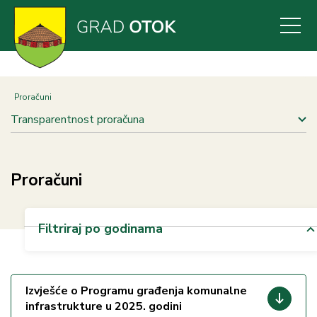
Skoči
na
glavni
sadržaj
Proračuni
Transparentnost proračuna
Proračuni
Filtriraj po godinama
Izvješće o Programu građenja komunalne
infrastrukture u 2025. godini