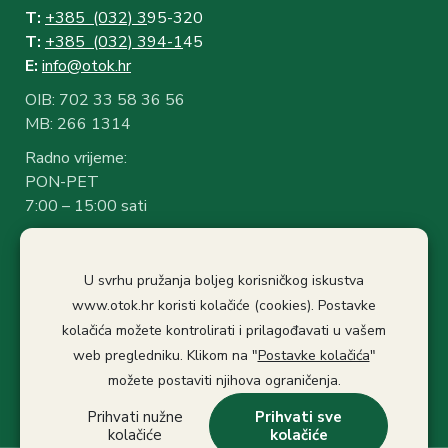
T:
+385 (032) 3
95-320
T:
+385 (032) 394-1
45
E:
info@otok.hr
OIB: 702 33 58 36 56
MB: 266 1314
Radno vrijeme:
PON-PET
7:00 – 15:00 sati
Rad sa strankama:
7:30 – 14:30 sati
U svrhu pružanja boljeg korisničkog iskustva
Stanka: 10:30-11.00
www.otok.hr koristi kolačiće (cookies). Postavke
Politika privatnosti
kolačića možete kontrolirati i prilagođavati u vašem
Izjava o pristupačnosti
web pregledniku. Klikom na "
Postavke kolačića
"
Pristup informacijama
možete postaviti njihova ograničenja.
Prihvati nužne
Prihvati sve
kolačiće
kolačiće