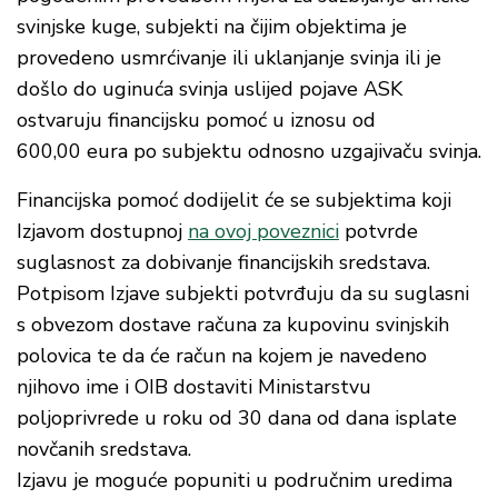
svinjske kuge, subjekti na čijim objektima je
provedeno usmrćivanje ili uklanjanje svinja ili je
došlo do uginuća svinja uslijed pojave ASK
ostvaruju financijsku pomoć u iznosu od
600,00 eura po subjektu odnosno uzgajivaču svinja.
Financijska pomoć dodijelit će se subjektima koji
Izjavom dostupnoj
na ovoj poveznici
potvrde
suglasnost za dobivanje financijskih sredstava.
Potpisom Izjave subjekti potvrđuju da su suglasni
s obvezom dostave računa za kupovinu svinjskih
polovica te da će račun na kojem je navedeno
njihovo ime i OIB dostaviti Ministarstvu
poljoprivrede u roku od 30 dana od dana isplate
novčanih sredstava.
Izjavu je moguće popuniti u područnim uredima