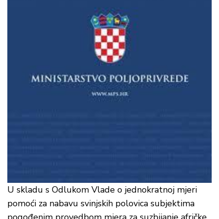
U skladu s Odlukom Vlade o jednokratnoj mjeri
pomoći za nabavu svinjskih polovica subjektima
pogođenim provedbom mjera za suzbijanje afričke