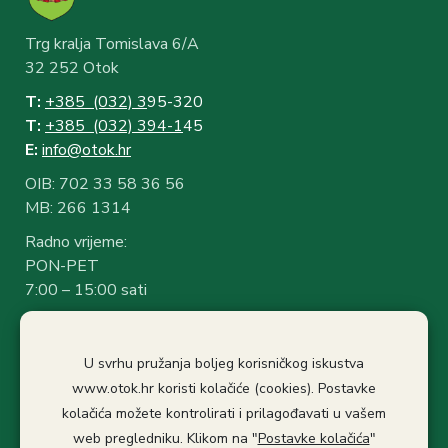
Trg kralja Tomislava 6/A
32 252 Otok
T:
+385 (032) 3
95-320
T:
+385 (032) 394-1
45
E:
info@otok.hr
OIB: 702 33 58 36 56
MB: 266 1314
Radno vrijeme:
PON-PET
7:00 – 15:00 sati
Rad sa strankama:
7:30 – 14:30 sati
U svrhu pružanja boljeg korisničkog iskustva
Stanka: 10:30-11.00
www.otok.hr koristi kolačiće (cookies). Postavke
kolačića možete kontrolirati i prilagođavati u vašem
Politika privatnosti
Izjava o pristupačnosti
web pregledniku. Klikom na "
Postavke kolačića
"