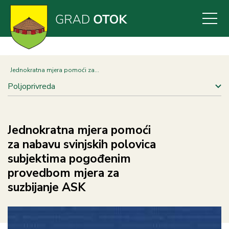
Skoči
na
glavni
sadržaj
Jednokratna mjera pomoći za...
Poljoprivreda
Jednokratna mjera pomoći
za nabavu svinjskih polovica
subjektima pogođenim
provedbom mjera za
suzbijanje ASK
Slika