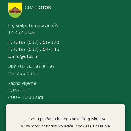
Trg kralja Tomislava 6/A
32 252 Otok
T:
+385 (032) 3
95-320
T:
+385 (032) 394-1
45
E:
info@otok.hr
OIB: 702 33 58 36 56
MB: 266 1314
Radno vrijeme:
PON-PET
7:00 – 15:00 sati
Rad sa strankama:
7:30 – 14:30 sati
U svrhu pružanja boljeg korisničkog iskustva
Stanka: 10:30-11.00
www.otok.hr koristi kolačiće (cookies). Postavke