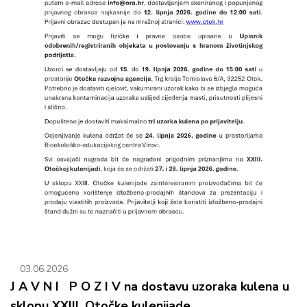
03.06.2026
J A V N I P O Z I V na dostavu uzoraka kulena u
sklopu XXIII. Otočke kulenijade